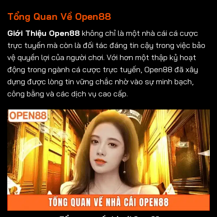
Tổng Quan Về Open88
Giới Thiệu Open88
không chỉ là một nhà cái cá cược
trực tuyến mà còn là đối tác đáng tin cậy trong việc bảo
vệ quyền lợi của người chơi. Với hơn một thập kỷ hoạt
động trong ngành cá cược trực tuyến, Open88 đã xây
dựng được lòng tin vững chắc nhờ vào sự minh bạch,
công bằng và các dịch vụ cao cấp.