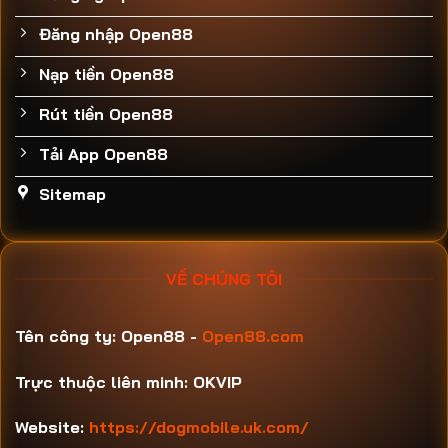
Đăng nhập Open88
Nạp tiền Open88
Rút tiền Open88
Tải App Open88
Sitemap
VỀ CHÚNG TÔI
Tên công ty:
Open88
-
Open88.com
Trực thuộc liên minh:
OKVIP
Website:
https://dogmobile.uk.com/