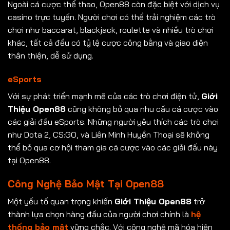
Ngoài cá cược thể thao, Open88 còn đặc biệt với dịch vụ
casino trực tuyến. Người chơi có thể trải nghiệm các trò
chơi như baccarat, blackjack, roulette và nhiều trò chơi
khác, tất cả đều có tỷ lệ cược công bằng và giao diện
thân thiện, dễ sử dụng.
eSports
Với sự phát triển mạnh mẽ của các trò chơi điện tử,
Giới
Thiệu Open88
cũng không bỏ qua nhu cầu cá cược vào
các giải đấu eSports. Những người yêu thích các trò chơi
như Dota 2, CS:GO, và Liên Minh Huyền Thoại sẽ không
thể bỏ qua cơ hội tham gia cá cược vào các giải đấu này
tại Open88.
Công Nghệ Bảo Mật Tại Open88
Một yếu tố quan trọng khiến
Giới Thiệu Open88
trở
thành lựa chọn hàng đầu của người chơi chính là
hệ
thống bảo mật
vững chắc.
Với công nghệ mã hóa hiện