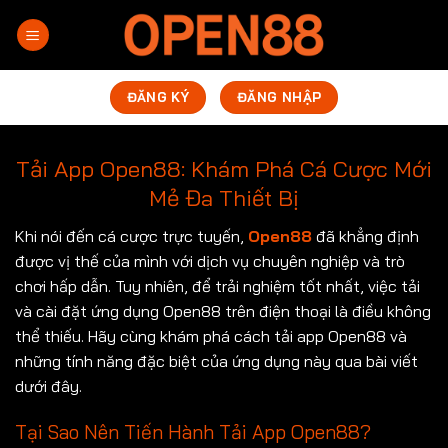
Bỏ
qua
nội
dung
ĐĂNG KÝ
ĐĂNG NHẬP
Tải App Open88: Khám Phá Cá Cược Mới
Mẻ Đa Thiết Bị
Khi nói đến cá cược trực tuyến,
Open88
đã khẳng định
được vị thế của mình với dịch vụ chuyên nghiệp và trò
chơi hấp dẫn. Tuy nhiên, để trải nghiệm tốt nhất, việc tải
và cài đặt ứng dụng Open88 trên điện thoại là điều không
thể thiếu. Hãy cùng khám phá cách tải app Open88 và
những tính năng đặc biệt của ứng dụng này qua bài viết
dưới đây.
Tại Sao Nên Tiến Hành Tải App Open88?