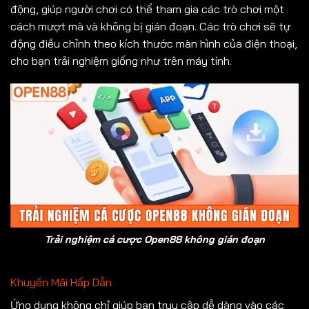
động, giúp người chơi có thể tham gia các trò chơi một
cách mượt mà và không bị gián đoạn. Các trò chơi sẽ tự
động điều chỉnh theo kích thước màn hình của điện thoại,
cho bạn trải nghiệm giống như trên máy tính.
Trải nghiệm cá cược Open88 không gián đoạn
Khuyến Mãi Hấp Dẫn
Ứng dụng không chỉ giúp bạn truy cập dễ dàng vào các