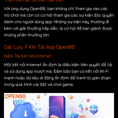
Với ứng dụng Open88, bạn không chỉ tham gia vào các
trò chơi mà còn có cơ hội tham gia các sự kiện độc quyền
dành cho người dùng app. Những sự kiện này thường đi
kèm với giải thưởng hấp dẫn, là cơ hội để bạn giành được
những phần thưởng lớn.
Các Lưu Ý Khi Tải App Open88
Kiểm Tra Kết Nối Internet
Một kết nối internet ổn định là điều kiện tiên quyết để tải
và sử dụng app mượt mà. Đảm bảo bạn có kết nối Wi-Fi
mạnh hoặc dữ liệu di động ổn định để tránh bị gián đoạn
trong quá trình cài đặt và chơi game.