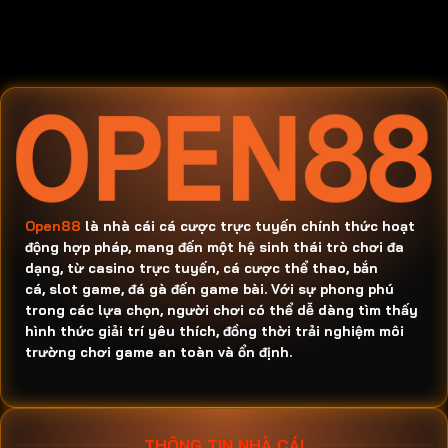
Nổ
Chơi
Nhất
Hũ
Và
2026
Thần
Mẹo
Tài
Soi
Open88
Cầu
–
Trúng
Trải
Lô
Nghiệm
May
Mắn
Và
Cơ
Hội
Trúng
Open88
là nhà cái cá cược trực tuyến chính thức hoạt
Lớn
động hợp pháp, mang đến một hệ sinh thái trò chơi đa
dạng, từ
casino trực tuyến
,
cá cược thể thao
,
bắn
cá
,
slot game
,
đá gà
đến
game bài
. Với sự phong phú
trong các lựa chọn, người chơi có thể dễ dàng tìm thấy
hình thức giải trí yêu thích, đồng thời trải nghiệm môi
trường chơi game an toàn và ổn định.
THÔNG TIN NHÀ CÁI