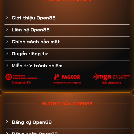
Giới thiệu Open88
Liên hệ Open88
Chính sách bảo mật
Quyền riêng tư
Miễn trừ trách nhiệm
HƯỚNG DẪN OPEN88
Đăng ký Open88
Đăng nhập Open88