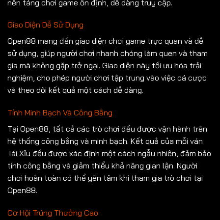
nền tảng chơi game ổn định, dễ dàng truy cập.
Giao Diện Dễ Sử Dụng
Open88 mang đến giao diện chơi game trực quan và dễ
sử dụng, giúp người chơi nhanh chóng làm quen và tham
gia mà không gặp trở ngại. Giao diện này tối ưu hóa trải
nghiệm, cho phép người chơi tập trung vào việc cá cược
và theo dõi kết quả một cách dễ dàng.
Tính Minh Bạch Và Công Bằng
Tại Open88, tất cả các trò chơi đều được vận hành trên
hệ thống công bằng và minh bạch. Kết quả của mỗi ván
Tài Xỉu đều được xác định một cách ngẫu nhiên, đảm bảo
tính công bằng và giảm thiểu khả năng gian lận. Người
chơi hoàn toàn có thể yên tâm khi tham gia trò chơi tại
Open88.
Cơ Hội Trúng Thưởng Cao