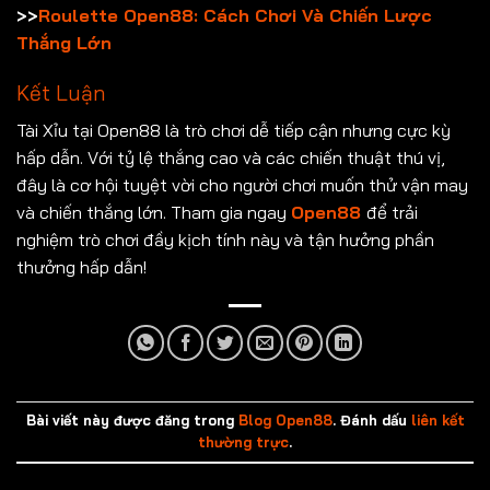
>>
Roulette Open88: Cách Chơi Và Chiến Lược
Thắng Lớn
Kết Luận
Tài Xỉu tại Open88 là trò chơi dễ tiếp cận nhưng cực kỳ
hấp dẫn. Với tỷ lệ thắng cao và các chiến thuật thú vị,
đây là cơ hội tuyệt vời cho người chơi muốn thử vận may
và chiến thắng lớn. Tham gia ngay
Open88
để trải
nghiệm trò chơi đầy kịch tính này và tận hưởng phần
thưởng hấp dẫn!
Bài viết này được đăng trong
Blog Open88
. Đánh dấu
liên kết
thường trực
.