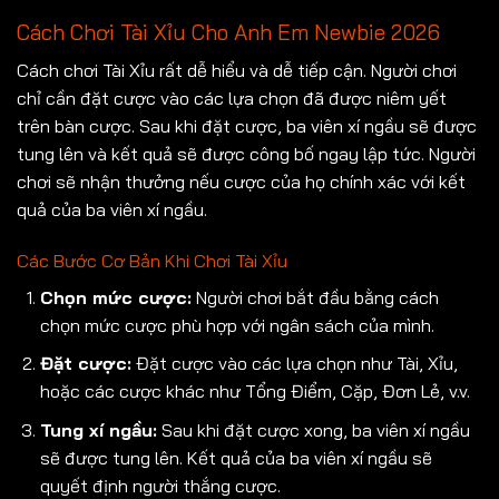
Cách Chơi Tài Xỉu Cho Anh Em Newbie 2026
Cách chơi Tài Xỉu rất dễ hiểu và dễ tiếp cận
. Người chơi
chỉ cần đặt cược vào các lựa chọn đã được niêm yết
trên bàn cược. Sau khi đặt cược, ba viên xí ngầu sẽ được
tung lên và kết quả sẽ được công bố ngay lập tức. Người
chơi sẽ nhận thưởng nếu cược của họ chính xác với kết
quả của ba viên xí ngầu.
Các Bước Cơ Bản Khi Chơi Tài Xỉu
Chọn mức cược:
Người chơi bắt đầu bằng cách
chọn mức cược phù hợp với ngân sách của mình.
Đặt cược:
Đặt cược vào các lựa chọn như Tài, Xỉu,
hoặc các cược khác như Tổng Điểm, Cặp, Đơn Lẻ, v.v.
Tung xí ngầu:
Sau khi đặt cược xong, ba viên xí ngầu
sẽ được tung lên. Kết quả của ba viên xí ngầu sẽ
quyết định người thắng cược.